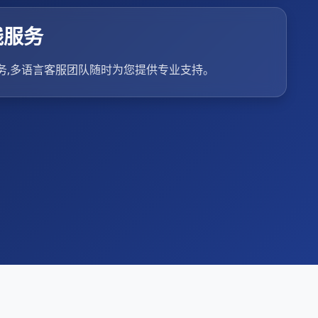
线服务
间断服务,多语言客服团队随时为您提供专业支持。