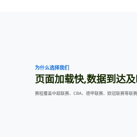
为什么选择我们
页面加载快,数据到达及
赛程覆盖中超联赛、CBA、德甲联赛、欧冠联赛等联