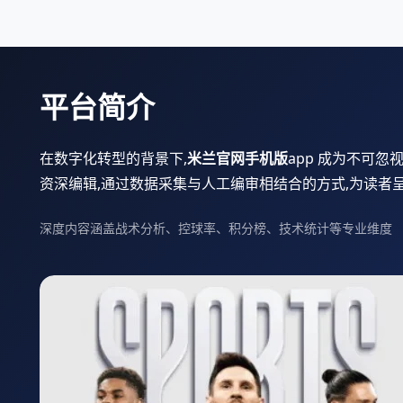
平台简介
在数字化转型的背景下,
米兰官网手机版
app 成为不可
资深编辑,通过数据采集与人工编审相结合的方式,为读者
深度内容涵盖战术分析、控球率、积分榜、技术统计等专业维度