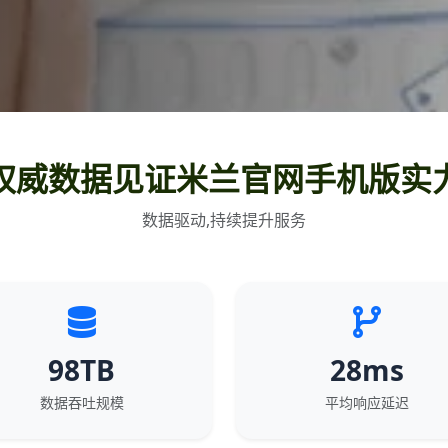
权威数据见证米兰官网手机版实
数据驱动,持续提升服务
98TB
28ms
数据吞吐规模
平均响应延迟