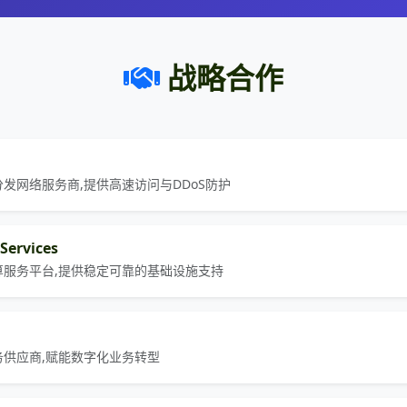
战略合作
发网络服务商,提供高速访问与DDoS防护
Services
算服务平台,提供稳定可靠的基础设施支持
务供应商,赋能数字化业务转型